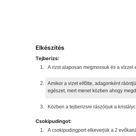
Elkészítés
Tejberizs:
A rizst alaposan megmossuk és a vízzel eg
Amikor a vizet elfőtte, adagonként ráöntjü
egészet, mert menet közben ahogy megduz
Közben a tejberizsre rászórjuk a kristályc
Csokipudingot:
A csokipudingport elkeverjük a 2 evőkanáln