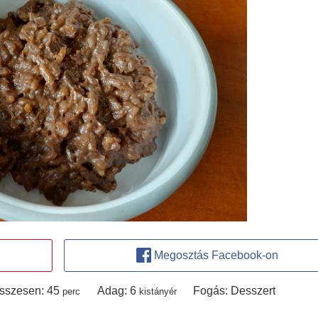
Megosztás Facebook-on
perc
sszesen:
45
Adag:
6
Fogás:
Desszert
perc
kistányér