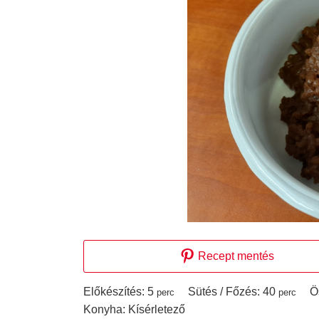
Recept mentés
perc
perc
Előkészítés:
5
Sütés / Főzés:
40
Ö
perc
perc
Konyha:
Kísérletező