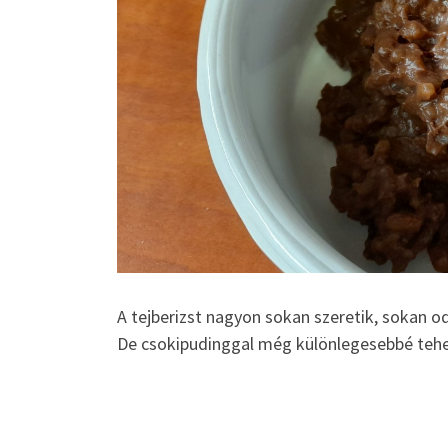
A tejberizst nagyon sokan szeretik, sokan 
De csokipudinggal még különlegesebbé tehet