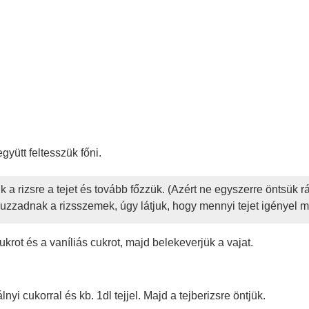
yütt feltesszük főni.
k a rizsre a tejet és tovább főzzük. (Azért ne egyszerre öntsük r
zadnak a rizsszemek, úgy látjuk, hogy mennyi tejet igényel m
ukrot és a vaníliás cukrot, majd belekeverjük a vajat.
yi cukorral és kb. 1dl tejjel. Majd a tejberizsre öntjük.