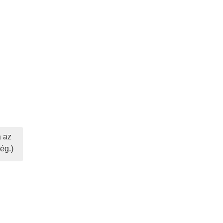
á az
ég.)