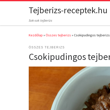
Skip to content
Tejberizs-receptek.hu
Sok-sok tejberizs
Kezdőlap
»
Összes tejberizs
»
Csokipudingos tejberizs
ÖSSZES TEJBERIZS
Csokipudingos tejber