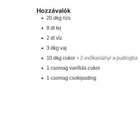
Hozzávalók
20
dkg
rizs
8
dl
tej
2
dl
víz
3
dkg
vaj
10
dkg
cukor
+ 2 evőkanálnyi a pudingba
1
csomag
vaníliás cukor
1
csomag
csokipuding