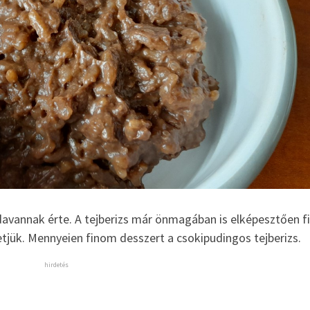
odavannak érte. A tejberizs már önmagában is elképesztően f
jük. Mennyeien finom desszert a csokipudingos tejberizs.
hirdetés