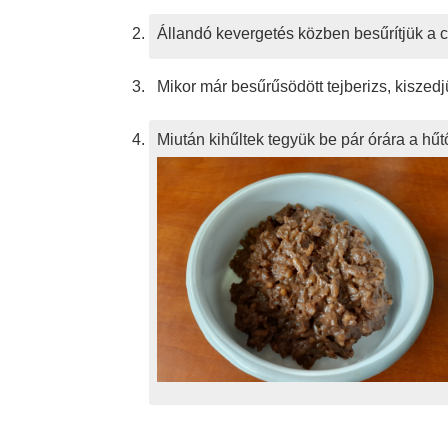
Állandó kevergetés közben besűrítjük a c
Mikor már besűrűsödött tejberizs, kiszedj
Miután kihűltek tegyük be pár órára a hűt