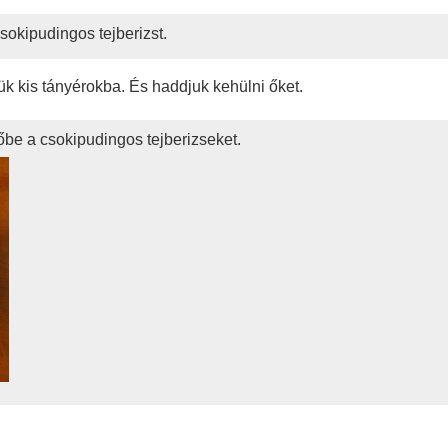
sokipudingos tejberizst.
ük kis tányérokba. És haddjuk kehülni őket.
őbe a csokipudingos tejberizseket.